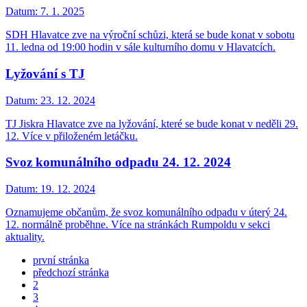
Datum:
7. 1. 2025
SDH Hlavatce zve na výroční schůzi, která se bude konat v sobotu
11. ledna od 19:00 hodin v sále kulturního domu v Hlavatcích.
Lyžování s TJ
Datum:
23. 12. 2024
TJ Jiskra Hlavatce zve na lyžování, které se bude konat v neděli 29.
12. Více v přiloženém letáčku.
Svoz komunálního odpadu 24. 12. 2024
Datum:
19. 12. 2024
Oznamujeme občanům, že svoz komunálního odpadu v úterý 24.
12. normálně proběhne. Více na stránkách Rumpoldu v sekci
aktuality.
první stránka
předchozí stránka
2
3