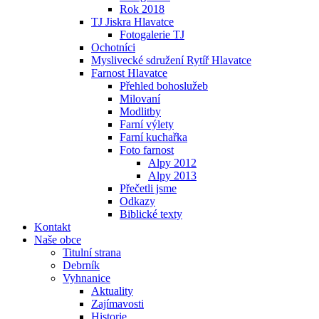
Rok 2018
TJ Jiskra Hlavatce
Fotogalerie TJ
Ochotníci
Myslivecké sdružení Rytíř Hlavatce
Farnost Hlavatce
Přehled bohoslužeb
Milovaní
Modlitby
Farní výlety
Farní kuchařka
Foto farnost
Alpy 2012
Alpy 2013
Přečetli jsme
Odkazy
Biblické texty
Kontakt
Naše obce
Titulní strana
Debrník
Vyhnanice
Aktuality
Zajímavosti
Historie