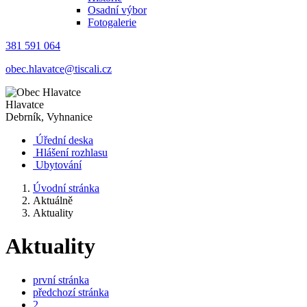
Osadní výbor
Fotogalerie
381 591 064
obec.hlavatce@tiscali.cz
Hlavatce
Debrník, Vyhnanice
Úřední deska
Hlášení rozhlasu
Ubytování
Úvodní stránka
Aktuálně
Aktuality
Aktuality
první stránka
předchozí stránka
2