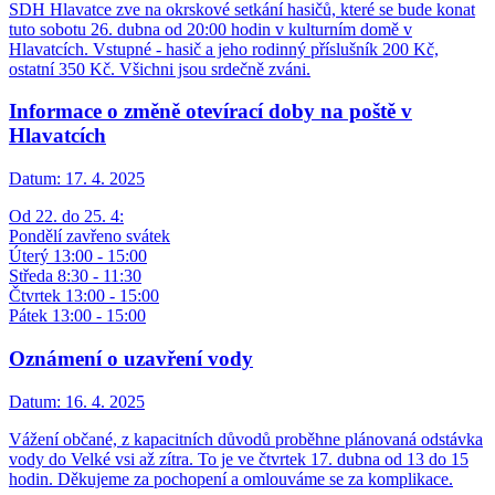
SDH Hlavatce zve na okrskové setkání hasičů, které se bude konat
tuto sobotu 26. dubna od 20:00 hodin v kulturním domě v
Hlavatcích. Vstupné - hasič a jeho rodinný příslušník 200 Kč,
ostatní 350 Kč. Všichni jsou srdečně zváni.
Informace o změně otevírací doby na poště v
Hlavatcích
Datum:
17. 4. 2025
Od 22. do 25. 4:
Pondělí zavřeno svátek
Úterý 13:00 - 15:00
Středa 8:30 - 11:30
Čtvrtek 13:00 - 15:00
Pátek 13:00 - 15:00
Oznámení o uzavření vody
Datum:
16. 4. 2025
Vážení občané, z kapacitních důvodů proběhne plánovaná odstávka
vody do Velké vsi až zítra. To je ve čtvrtek 17. dubna od 13 do 15
hodin. Děkujeme za pochopení a omlouváme se za komplikace.