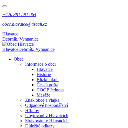
+420 381 591 064
obec.hlavatce@tiscali.cz
Hlavatce
Debrník, Vyhnanice
Hlavatce
Debrník, Vyhnanice
Obec
Informace o obci
Hlavatce
Historie
Blízké okolí
Česká pošta
COOP Jednota
Masáže
Znak obce a vlajka
Odpadové hospodářství
Hřbitov
Ubytování v Hlavatcích
Stravování v Hlavatcích
Důležité odkazy