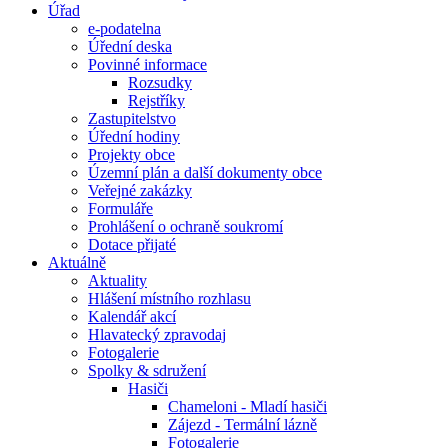
Úřad
e-podatelna
Úřední deska
Povinné informace
Rozsudky
Rejstříky
Zastupitelstvo
Úřední hodiny
Projekty obce
Územní plán a další dokumenty obce
Veřejné zakázky
Formuláře
Prohlášení o ochraně soukromí
Dotace přijaté
Aktuálně
Aktuality
Hlášení místního rozhlasu
Kalendář akcí
Hlavatecký zpravodaj
Fotogalerie
Spolky & sdružení
Hasiči
Chameloni - Mladí hasiči
Zájezd - Termální lázně
Fotogalerie