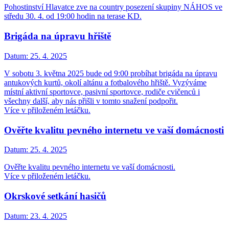
Pohostinství Hlavatce zve na country posezení skupiny NÁHOS ve
středu 30. 4. od 19:00 hodin na terase KD.
Brigáda na úpravu hřiště
Datum:
25. 4. 2025
V sobotu 3. května 2025 bude od 9:00 probíhat brigáda na úpravu
antukových kurtů, okolí altánu a fotbalového hřiště. Vyzýváme
místní aktivní sportovce, pasivní sportovce, rodiče cvičenců i
všechny další, aby nás přišli v tomto snažení podpořit.
Více v přiloženém letáčku.
Ověřte kvalitu pevného internetu ve vaší domácnosti
Datum:
25. 4. 2025
Ověřte kvalitu pevného internetu ve vaší domácnosti.
Více v přiloženém letáčku.
Okrskové setkání hasičů
Datum:
23. 4. 2025