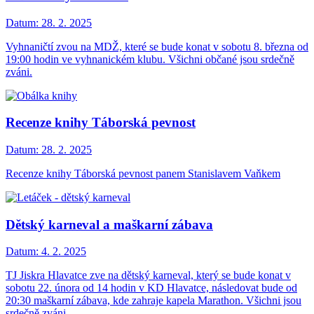
Datum:
28. 2. 2025
Vyhnaničtí zvou na MDŽ, které se bude konat v sobotu 8. března od
19:00 hodin ve vyhnanickém klubu. Všichni občané jsou srdečně
zváni.
Recenze knihy Táborská pevnost
Datum:
28. 2. 2025
Recenze knihy Táborská pevnost panem Stanislavem Vaňkem
Dětský karneval a maškarní zábava
Datum:
4. 2. 2025
TJ Jiskra Hlavatce zve na dětský karneval, který se bude konat v
sobotu 22. února od 14 hodin v KD Hlavatce, následovat bude od
20:30 maškarní zábava, kde zahraje kapela Marathon. Všichni jsou
srdečně zváni.