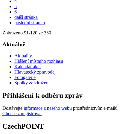
4
5
6
další stránka
poslední stránka
Zobrazeno
91
-
120
ze 350
Aktuálně
Aktuality
Hlášení místního rozhlasu
Kalendář akcí
Hlavatecký zpravodaj
Fotogalerie
Spolky & sdružení
Přihlášení k odběru zpráv
Dostávejte
informace z našeho webu
prostřednictvím e-mailů
Chci se zaregistrovat
CzechPOINT