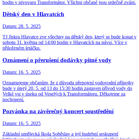
hodin v pivovaru Transformátor. Všichni občané jsou srdečně zváni.
Dětský den v Hlavatcích
Datum:
28. 5. 2025
TJ Jiskra Hlavatce zve všechny na dětský den, který se bude konat v
sobotu 31. května od 14:00 hodin v Hlavatcích na návsi. Více v
přiloženém letáčku.
Oznámení o přerušení dodávky pitné vody
Datum:
16. 5. 2025
Oznamujeme občanům, že z důvodu přepojení vodovodní přípojky
bude v úterý 20. 5. od 13 do 15:30 hodin zastaven přívod vody do
Velké vsi v úseku od Veselých k Transformátoru. Děkujeme za
pochopení.
Pozvánka na závěrečný koncert soustředění
Datum:
16. 5. 2025
Základní umělecká škola Soběslav a její hudební seskupení