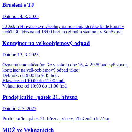
Bruslení s TJ
Datum:
24. 3. 2025
TJ Jiskra Hlavatce zve všechny na bruslení, které se bude konat v
neděli 30. března od 16:00 hod. na zimním stadionu v Soběslavi.
Kontejner na velkoobjemový odpad
Datum:
13. 3. 2025
Oznamujeme občanům, že v sobotu dne 26. 4. 2025 bude přistaven
kontejner na velkoobjemový odpad takto:
Debrník: od 9:00 do 9:45 hod.
Hlavatce: od 10:00 do 11:00 hod.
Vyhnanice: od 10:00 do 11:00 hod.
Prodej kuřic - pátek 21. března
Datum:
7. 3. 2025
Prodej kuřic - pátek 21. března, více v přiloženém letáčku.
MDŽ ve Vyhnanicích