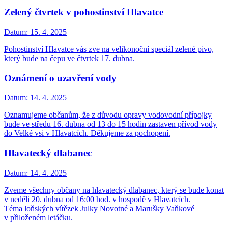
Zelený čtvrtek v pohostinství Hlavatce
Datum:
15. 4. 2025
Pohostinství Hlavatce vás zve na velikonoční speciál zelené pivo,
který bude na čepu ve čtvrtek 17. dubna.
Oznámení o uzavření vody
Datum:
14. 4. 2025
Oznamujeme občanům, že z důvodu opravy vodovodní přípojky
bude ve středu 16. dubna od 13 do 15 hodin zastaven přívod vody
do Velké vsi v Hlavatcích. Děkujeme za pochopení.
Hlavatecký dlabanec
Datum:
14. 4. 2025
Zveme všechny občany na hlavatecký dlabanec, který se bude konat
v neděli 20. dubna od 16:00 hod. v hospodě v Hlavatcích.
Téma loňských vítězek Julky Novotné a Marušky Vaňkové
v přiloženém letáčku.