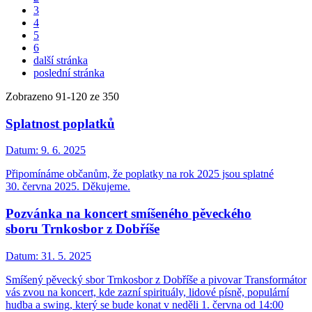
3
4
5
6
další stránka
poslední stránka
Zobrazeno
91
-
120
ze 350
Splatnost poplatků
Datum:
9. 6. 2025
Připomínáme občanům, že poplatky na rok 2025 jsou splatné
30. června 2025. Děkujeme.
Pozvánka na koncert smíšeného pěveckého
sboru Trnkosbor z Dobříše
Datum:
31. 5. 2025
Smíšený pěvecký sbor Trnkosbor z Dobříše a pivovar Transformátor
vás zvou na koncert, kde zazní spirituály, lidové písně, populární
hudba a swing, který se bude konat v neděli 1. června od 14:00