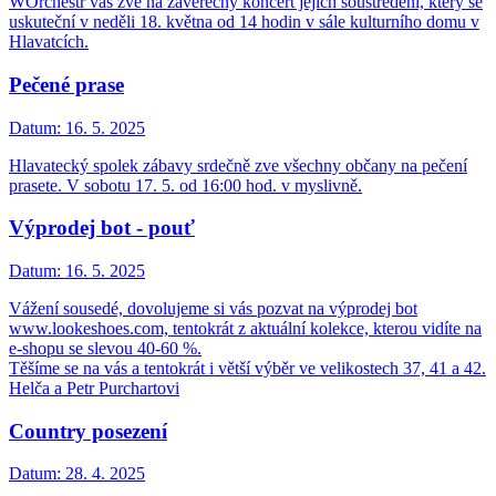
WOrchestr vás zve na závěrečný koncert jejich soustředění, který se
uskuteční v neděli 18. května od 14 hodin v sále kulturního domu v
Hlavatcích.
Pečené prase
Datum:
16. 5. 2025
Hlavatecký spolek zábavy srdečně zve všechny občany na pečení
prasete. V sobotu 17. 5. od 16:00 hod. v myslivně.
Výprodej bot - pouť
Datum:
16. 5. 2025
Vážení sousedé, dovolujeme si vás pozvat na výprodej bot
www.lookeshoes.com, tentokrát z aktuální kolekce, kterou vidíte na
e-shopu se slevou 40-60 %.
Těšíme se na vás a tentokrát i větší výběr ve velikostech 37, 41 a 42.
Helča a Petr Purchartovi
Country posezení
Datum:
28. 4. 2025