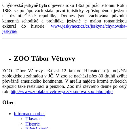
Chýnovská jeskyně byla objevena roku 1863 při práci v lomu. Roku
1868 se po úpravách stala první turisticky zpřístupněnou jeskyní
na území České republiky. Dodnes jsou zachována původní
kamenná schodiště a prohlídka jeskyně je malou romantickou
exkurzí do historie.
www.jeskynecr.cz/cz/jeskyne/chynovska-
jeskyne/
ZOO Tábor Větrovy
ZOO Tábor Větrovy leží asi 12 km od Hlavatec a je největší
zoologickou zahradou v JČ. V zoo se nachází přes 80 druhů zvířat
převážně amerického kontinentu. V areálu najdete kromě zvířecích
expozic také restauraci a penzion. Zoo má otevřeno denně po celý
rok.
http://www.zootabor-vetrovy.cz/zoo/nova-zoo-tabor.php
Obec
Informace o obci
Hlavatce
Historie