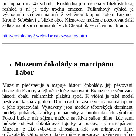
přístupná a má 45 schodů. Rozhledna je umístěna v blízkosti lesa,
rozhled z ní je tedy trochu omezen. Půlkruhový výhled je
východním směrem na mírně zvlněnou krajinu kolem Lužnice.
Kromě Soběslavi a blízké obce Klenovice můžeme pozorovat další
sídla a na obzoru dominantní vrch Choustník se zříceninou hradu.
http://rozhledny2.webzdarma.cz/svakov.htm
Muzeum čokolády a marcipánu
Tábor
Muzeum představuje a mapuje historii čokolády, její pěstování,
dovoz do Evropy a její následné zpracování. Expozice je věnována
historii obalů, reklamních plakátů apod. K vidění je také model
pěstování kakaa v pralese. Druhá část muzea je věnována marcipánu
a jeho zpracování. Vystaveny jsou modely táborských dominant,
modely pohádek, šatičky pro panenky a mnoho dalších výrobků.
Pokud budete mít zájem, můžete navštívit stálou dílnu, kde sami
můžete odlévat čokoládové figurky a pracovat s marcipánem.
Muzeum je také vybaveno kinosálem, kde jsou připraveny filmy
o čokoládě. Odborníky cukráře můžete pozorovat okénkem přímo