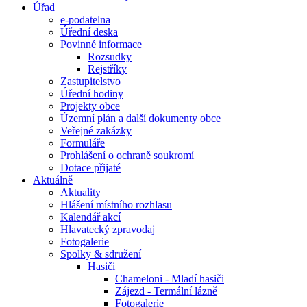
Úřad
e-podatelna
Úřední deska
Povinné informace
Rozsudky
Rejstříky
Zastupitelstvo
Úřední hodiny
Projekty obce
Územní plán a další dokumenty obce
Veřejné zakázky
Formuláře
Prohlášení o ochraně soukromí
Dotace přijaté
Aktuálně
Aktuality
Hlášení místního rozhlasu
Kalendář akcí
Hlavatecký zpravodaj
Fotogalerie
Spolky & sdružení
Hasiči
Chameloni - Mladí hasiči
Zájezd - Termální lázně
Fotogalerie