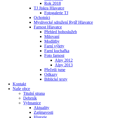
Rok 2018
TJ Jiskra Hlavatce
Fotogalerie TJ
Ochotníci
Myslivecké sdružení Rytíř Hlavatce
Farnost Hlavatce
Přehled bohoslužeb
Milovaní
Modlitby
Farní výlety
Farní kuchařka
Foto farnost
Alpy 2012
Alpy 2013
Přečetli jsme
Odkazy
Biblické texty
Kontakt
Naše obce
Titulní strana
Debrník
Vyhnanice
Aktuality
Zajímavosti
Historie