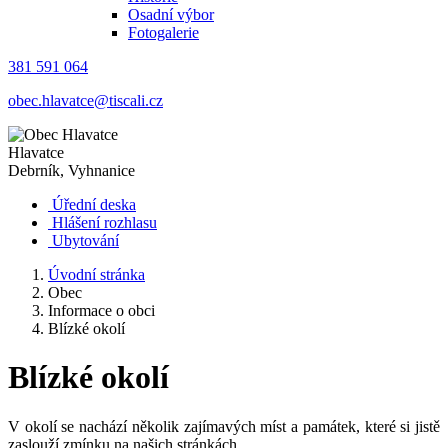
Osadní výbor
Fotogalerie
381 591 064
obec.hlavatce@tiscali.cz
Hlavatce
Debrník, Vyhnanice
Úřední deska
Hlášení rozhlasu
Ubytování
Úvodní stránka
Obec
Informace o obci
Blízké okolí
Blízké okolí
V okolí se nachází několik zajímavých míst a památek, které si jistě
zaslouží zmínku na našich stránkách.