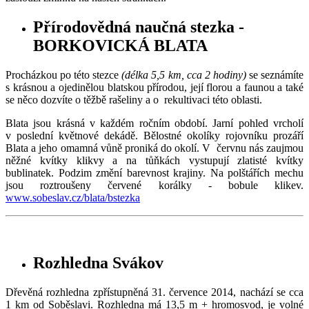
Přírodovědná naučná stezka -
BORKOVICKÁ BLATA
Procházkou po této stezce
(délka 5,5 km, cca 2 hodiny)
se seznámíte
s krásnou a ojedinělou blatskou přírodou, její florou a faunou a také
se něco dozvíte o těžbě rašeliny a o rekultivaci této oblasti.
Blata jsou krásná v každém ročním období. Jarní pohled vrcholí
v po
slední květnové dekádě. Bělostné okolíky rojovníku prozáří
Blata a jeho omamná vůně proniká do okolí. V červnu nás zaujmou
něžné kvítky klikvy a na tůňkách vystupují zlatisté kvítky
bublinatek. Podzim změní barevnost krajiny. Na polštářích mechu
jsou roztroušeny červené korálky - bobule klikev.
www.sobeslav.cz/blata/bstezka
Rozhledna Svákov
Dřevěná rozhledna zpřístupněná 31. července 2014, nachází se cca
1 km od Soběslavi. Rozhledna má 13,5 m + hromosvod, je volné