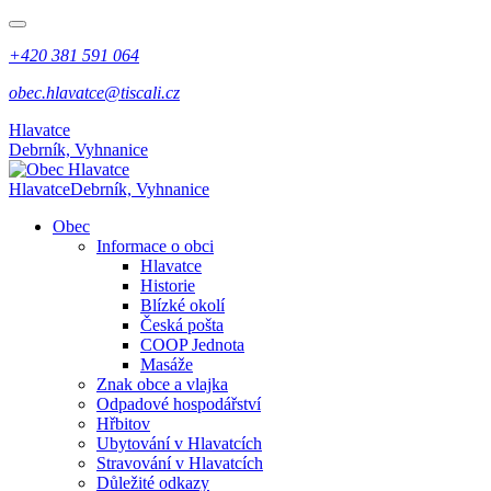
+420 381 591 064
obec.hlavatce@tiscali.cz
Hlavatce
Debrník, Vyhnanice
Hlavatce
Debrník, Vyhnanice
Obec
Informace o obci
Hlavatce
Historie
Blízké okolí
Česká pošta
COOP Jednota
Masáže
Znak obce a vlajka
Odpadové hospodářství
Hřbitov
Ubytování v Hlavatcích
Stravování v Hlavatcích
Důležité odkazy