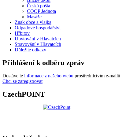
Blízké okolí
Česká pošta
COOP Jednota
Masáže
Znak obce a vlajka
Odpadové hospodářství
Hřbitov
Ubytování v Hlavatcích
Stravování v Hlavatcích
Důležité odkazy
Přihlášení k odběru zpráv
Dostávejte
informace z našeho webu
prostřednictvím e-mailů
Chci se zaregistrovat
CzechPOINT