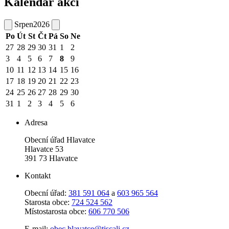
Kalendář akcí
Srpen
2026
Po
Út
St
Čt
Pá
So
Ne
27
28
29
30
31
1
2
3
4
5
6
7
8
9
10
11
12
13
14
15
16
17
18
19
20
21
22
23
24
25
26
27
28
29
30
31
1
2
3
4
5
6
Adresa
Obecní úřad Hlavatce
Hlavatce 53
391 73 Hlavatce
Kontakt
Obecní úřad:
381 591 064
a
603 965 564
Starosta obce:
724 524 562
Místostarosta obce:
606 770 506
E-mail:
obec.hlavatce@tiscali.cz