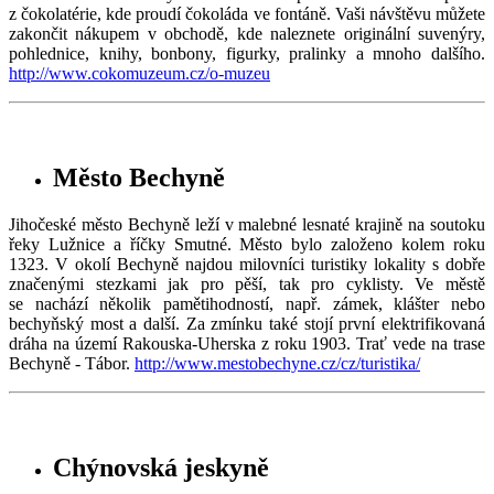
z čokolatérie, kde proudí čokoláda ve fontáně. Vaši návštěvu můžete
zakončit nákupem v obchodě, kde naleznete originální suvenýry,
pohlednice, knihy, bonbony, figurky, pralinky a mnoho dalšího.
http://www.cokomuzeum.cz/o-muzeu
Město Bechyně
Jihočeské město Bechyně leží v malebné lesnaté krajině na soutoku
řeky Lužnice a říčky Smutné. Město bylo založeno kolem roku
1323. V okolí Bechyně najdou milovníci turistiky lokality s dobře
značenými stezkami jak pro pěší, tak pro cyklisty. Ve městě
se nachází několik pamětihodností, např. zámek, klášter nebo
bechyňský most a další. Za zmínku také stojí první elektrifikovaná
dráha na území Rakouska-Uherska z roku 1903. Trať vede na trase
Bechyně - Tábor.
http://www.mestobechyne.cz/cz/turistika/
Chýnovská jeskyně