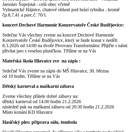
Jaroslav Šopejstal - celá obec včetně
Vyhnanické Hájnice, chatové oblasti pod hrází rybníka - kromě
čp.8,7,41 a parc.č. 70/1.
koncert Dechové Harmonie Konzervatoře České Budějovice:
Srdečne Vás všechny zveme na koncert Dechové Harmonie
Konzervatoře České Budějovice, který se bude konat v neděli
8.3.2026 od 14:00 na dvoře Pivovaru Transformátor. Přijďte s námi
přivítat jaro s veselou písničkou. Těšíme se na Vás
Mateřská škola Hlavatce zve na zápis :
Srdečně Vás zveme na zápis do MŠ Hlavatce, 30. března
od 10 hodin. Těšíme se na Vás
Dětský karneval a maškarní zábava
Zveme všechny přátele dobré zábavy na:
dětský karneval od 14.00 hodin 21.2.2026
následně pak na maškarní zábavu od 20:30 hodin 21.2.2026
Místo konání KD Hlavatce
Hasičský ples: příprava sálu, tombola