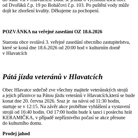
od Dvořáků č.p. 19 po Boháčovi č.p. 103. Po puštění vody může
dojít ke zhoršení kvality. Děkujeme za pochopení.
POZVÁNKA na veřejné zasedání OZ 18.6.2026
Starosta obce svolává 3. veřejné zasedání obecního zastupitelstva,
které se koná dne 18.6.2026 od 20:00 hod v kulturním domě
v Hlavatcích
Pátá jízda veteránů v Hlavatcích
Obec Hlavatce srdečně zve všechny majitele veteránských strojů
a jejich příznivce na Pátou jízdu veteránů v Hlavatcích,která se bude
konat dne 20. června 2026. Sraz je na návsi od 11:30 hodin,
startuje se v 12:15. Na závěr akce proběhne vyhlášení a vystavení
strojů od 16:40 hodin. Od 17:00 hodin bude k tanci i poslechu hrát
KERAMIČKA, v případě nepříznivého počasí se akce přesune
do kulturního domu.
Prodej jahod