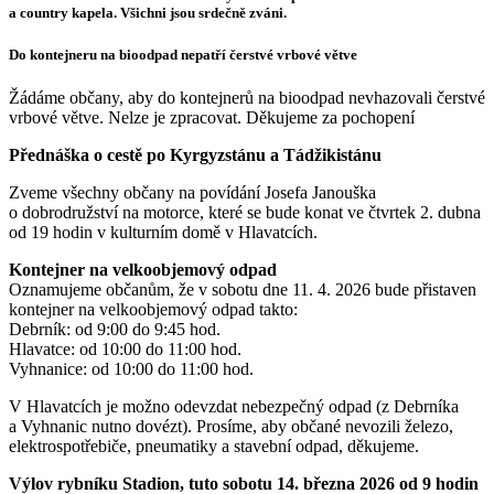
a country kapela. Všichni jsou srdečně zváni.
Do kontejneru na bioodpad nepatří čerstvé vrbové větve
Žádáme občany, aby do kontejnerů na bioodpad nevhazovali čerstvé
vrbové větve. Nelze je zpracovat. Děkujeme za pochopení
Přednáška o cestě po Kyrgyzstánu a Tádžikistánu
Zveme všechny občany na povídání Josefa Janouška
o dobrodružství na motorce, které se bude konat ve čtvrtek 2. dubna
od 19 hodin v kulturním domě v Hlavatcích.
Kontejner na velkoobjemový odpad
Oznamujeme občanům, že v sobotu dne 11. 4. 2026 bude přistaven
kontejner na velkoobjemový odpad takto:
Debrník: od 9:00 do 9:45 hod.
Hlavatce: od 10:00 do 11:00 hod.
Vyhnanice: od 10:00 do 11:00 hod.
V Hlavatcích je možno odevzdat nebezpečný odpad (z Debrníka
a Vyhnanic nutno dovézt). Prosíme, aby občané nevozili železo,
elektrospotřebiče, pneumatiky a stavební odpad, děkujeme.
Výlov rybníku Stadion, tuto sobotu 14. března 2026 od 9 hodin