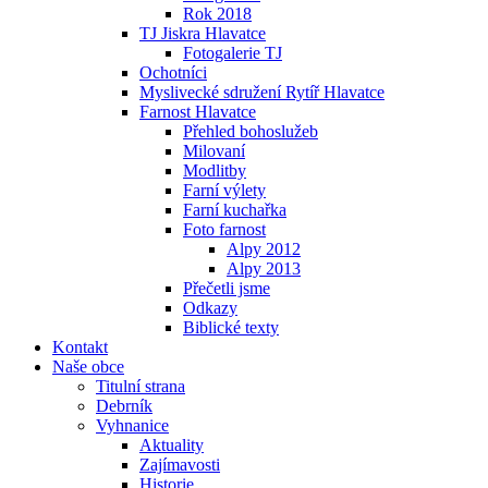
Rok 2018
TJ Jiskra Hlavatce
Fotogalerie TJ
Ochotníci
Myslivecké sdružení Rytíř Hlavatce
Farnost Hlavatce
Přehled bohoslužeb
Milovaní
Modlitby
Farní výlety
Farní kuchařka
Foto farnost
Alpy 2012
Alpy 2013
Přečetli jsme
Odkazy
Biblické texty
Kontakt
Naše obce
Titulní strana
Debrník
Vyhnanice
Aktuality
Zajímavosti
Historie