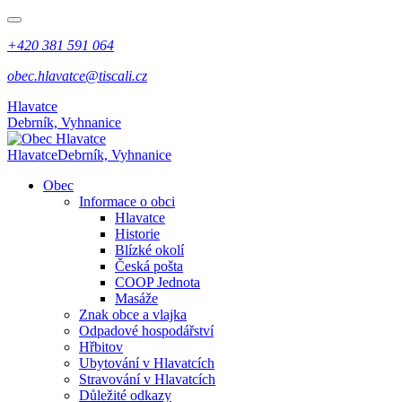
+420 381 591 064
obec.hlavatce@tiscali.cz
Hlavatce
Debrník, Vyhnanice
Hlavatce
Debrník, Vyhnanice
Obec
Informace o obci
Hlavatce
Historie
Blízké okolí
Česká pošta
COOP Jednota
Masáže
Znak obce a vlajka
Odpadové hospodářství
Hřbitov
Ubytování v Hlavatcích
Stravování v Hlavatcích
Důležité odkazy