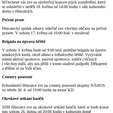
WOrchestr vás zve na závěrečný koncert jejich soustředění, který
se uskuteční v neděli 18. května od 14:00 hodin v sále kulturního
domu v Hlavatcích.
Pečené prase
Hlavatecký spolek zábavy srdečně zve všechny občany na pečení
prasete. V sobotu 17. května od 16:00 hod. v myslivně.
Brigáda na úpravu hřiště
V sobotu 3. května bude od 9:00 hod. probíhat brigáda na úpravu
antukových kurtů, okolí altánu a fotbalového hřiště. Vyzýváme
místní aktivní sportovce, pasivní sportovce, rodiče cvičenců
i všechny další, aby nás přišli v tomto snažení podpořit. Děkujeme
a těšíme se na Vaši účast.
Country posezení
Pohostinství Hlavatce zve na country posezení skupiny NÁHOS
ve středu 30. 4. od 19:00 hodin na terase KD.
Okrskové setkání hasičů
SDH Hlavatce zve na okrskové setkání hasičů, které se bude konat
tuto sobotu 26. dubna od 20:00 hodin v kulturním domě