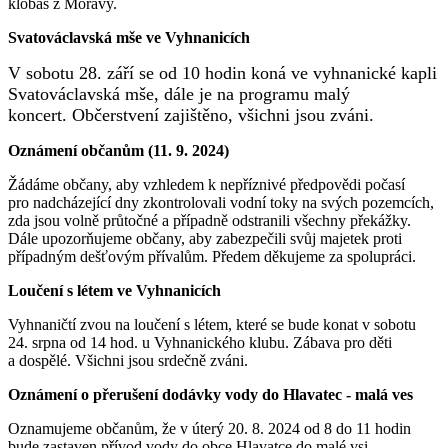
klobás z Moravy.
Svatováclavská mše ve Vyhnanicích
V sobotu 28. září se od 10 hodin koná ve vyhnanické kapli
Svatováclavská mše, dále je na programu malý
koncert. Občerstvení zajištěno, všichni jsou zváni.
Oznámení občanům (11. 9. 2024)
Žádáme občany, aby vzhledem k nepříznivé předpovědi počasí
pro nadcházející dny zkontrolovali vodní toky na svých pozemcích,
zda jsou volně průtočné a případně odstranili všechny překážky.
Dále upozorňujeme občany, aby zabezpečili svůj majetek proti
případným dešťovým přívalům. Předem děkujeme za spolupráci.
Loučení s létem ve Vyhnanicích
Vyhnaničtí zvou na loučení s létem, které se bude konat v sobotu
24. srpna od 14 hod. u Vyhnanického klubu. Zábava pro děti
a dospělé. Všichni jsou srdečně zváni.
Oznámení o přerušení dodávky vody do Hlavatec - malá ves
Oznamujeme občanům, že v úterý 20. 8. 2024 od 8 do 11 hodin
bude zastaven přívod vody do obce Hlavatce do malé vsi.