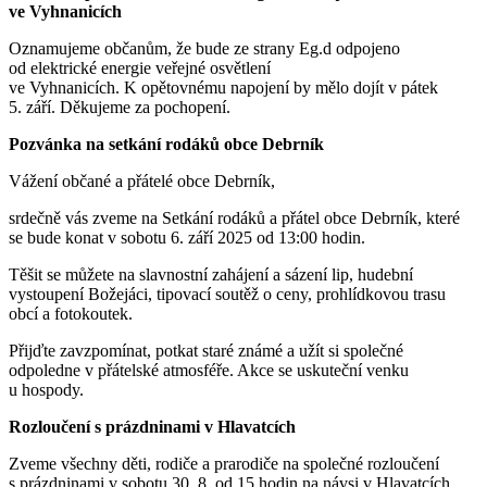
ve Vyhnanicích
Oznamujeme občanům, že bude ze strany Eg.d odpojeno
od elektrické energie veřejné osvětlení
ve Vyhnanicích. K opětovnému napojení by mělo dojít v pátek
5. září. Děkujeme za pochopení.
Pozvánka na setkání rodáků obce Debrník
Vážení občané a přátelé obce Debrník,
srdečně vás zveme na Setkání rodáků a přátel obce Debrník, které
se bude konat v sobotu 6. září 2025 od 13:00 hodin.
Těšit se můžete na slavnostní zahájení a sázení lip, hudební
vystoupení Božejáci, tipovací soutěž o ceny, prohlídkovou trasu
obcí a fotokoutek.
Přijďte zavzpomínat, potkat staré známé a užít si společné
odpoledne v přátelské atmosféře. Akce se uskuteční venku
u hospody.
Rozloučení s prázdninami v Hlavatcích
Zveme všechny děti, rodiče a prarodiče na společné rozloučení
s prázdninami v sobotu 30. 8. od 15 hodin na návsi v Hlavatcích.