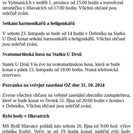
ve Vyhnanicích v neděli 1. prosince od 15:00 hodin a rozsvěcení
stromečku v Hlavatcích od 17:00 hodin. Všichni občané jsou
srdečně zváni.
Setkání harmonikářů a heligonkářů
V sobotu 23. listopadu se bude od 14 hodin v Debrníku na Statku
U Drsů konat setkání harmonikářů a heligonkářů. Všichni občané
jsou srdečně zváni.
Svatomartinská husa na Statku U Drsů
Statek U Drsů Vás zve na svatomartinskou husu, která se bude
konat v pátek 15. listopadu od 18:00 hodin. Nutná telefonická
rezervace.
Pozvánka na veřejné zasedání OZ dne 31. 10. 2024
Zveme všechny občany na veřejné zasedání obecního zastupitelstva,
které se bude konat ve čtvrtek 31. října od 20:00 hodin v hostinci
v Debrníku. Všichni občané jsou srdečně zváni.
Rybí hody v Hlavatcích
MS Rytíř Hlavatce pořádá tuto sobotu 26. října od 9:00 hod. výlov
rybníka Kužel. Večer se od 19 hodin konají tradiční rybí hody