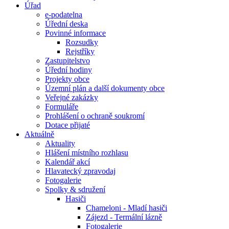
Úřad
e-podatelna
Úřední deska
Povinné informace
Rozsudky
Rejstříky
Zastupitelstvo
Úřední hodiny
Projekty obce
Územní plán a další dokumenty obce
Veřejné zakázky
Formuláře
Prohlášení o ochraně soukromí
Dotace přijaté
Aktuálně
Aktuality
Hlášení místního rozhlasu
Kalendář akcí
Hlavatecký zpravodaj
Fotogalerie
Spolky & sdružení
Hasiči
Chameloni - Mladí hasiči
Zájezd - Termální lázně
Fotogalerie