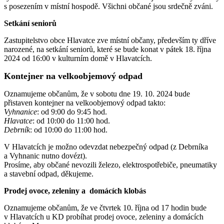
s posezením v místní hospodě. Všichni občané jsou srdečně zváni.
Setkání seniorů
Zastupitelstvo obce Hlavatce zve místní občany, především ty dříve
narozené, na setkání seniorů, které se bude konat v pátek 18. října
2024 od 16:00 v kulturním domě v Hlavatcích.
Kontejner na velkoobjemový odpad
Oznamujeme občanům, že v sobotu dne 19. 10. 2024 bude
přistaven kontejner na velkoobjemový odpad takto:
Vyhnanice
: od 9:00 do 9:45 hod.
Hlavatce
: od 10:00 do 11:00 hod.
Debrník
: od 10:00 do 11:00 hod.
V Hlavatcích je možno odevzdat nebezpečný odpad (z Debrníka
a Vyhnanic nutno dovézt).
Prosíme, aby občané nevozili železo, elektrospotřebiče, pneumatiky
a stavební odpad, děkujeme.
Prodej ovoce, zeleniny a domácích klobás
Oznamujeme občanům, že ve čtvrtek 10. října od 17 hodin bude
v Hlavatcích u KD probíhat prodej ovoce, zeleniny a domácích