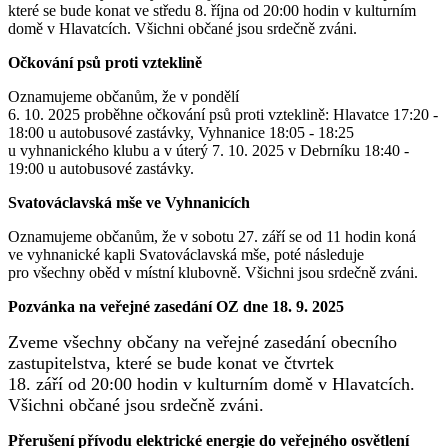
které se bude konat ve středu 8. října od 20:00 hodin v kulturním
domě v Hlavatcích. Všichni občané jsou srdečně zváni.
Očkování psů proti vzteklině
Oznamujeme občanům, že v pondělí
6. 10. 2025 proběhne očkování psů proti vzteklině: Hlavatce 17:20 -
18:00 u autobusové zastávky, Vyhnanice 18:05 - 18:25
u vyhnanického klubu a v úterý 7. 10. 2025 v Debrníku 18:40 -
19:00 u autobusové zastávky.
Svatováclavská mše ve Vyhnanicích
Oznamujeme občanům, že v sobotu 27. září se od 11 hodin koná
ve vyhnanické kapli Svatováclavská mše, poté následuje
pro všechny oběd v místní klubovně. Všichni jsou srdečně zváni.
Pozvánka na veřejné zasedání OZ dne 18. 9. 2025
Zveme všechny občany na veřejné zasedání obecního
zastupitelstva, které se bude konat ve čtvrtek
18. září od 20:00 hodin v kulturním domě v Hlavatcích.
Všichni občané jsou srdečně zváni.
Přerušení přívodu elektrické energie do veřejného osvětlení