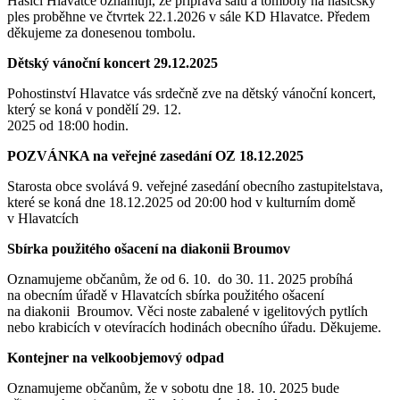
Hasiči Hlavatce oznamují, že příprava sálu a tomboly na hasičský
ples proběhne ve čtvrtek 22.1.2026 v sále KD Hlavatce. Předem
děkujeme za donesenou tombolu.
Dětský vánoční koncert 29.12.2025
Pohostinství Hlavatce vás srdečně zve na dětský vánoční koncert,
který se koná v pondělí 29. 12.
2025 od 18:00 hodin.
POZVÁNKA na veřejné zasedání OZ 18.12.2025
Starosta obce svolává 9. veřejné zasedání obecního zastupitelstava,
které se koná dne 18.12.2025 od 20:00 hod v kulturním domě
v Hlavatcích
Sbírka použitého ošacení na diakonii Broumov
Oznamujeme občanům, že od 6. 10. do 30. 11. 2025 probíhá
na obecním úřadě v Hlavatcích sbírka použitého ošacení
na diakonii Broumov. Věci noste zabalené v igelitových pytlích
nebo krabicích v otevíracích hodinách obecního úřadu. Děkujeme.
Kontejner na velkoobjemový odpad
Oznamujeme občanům, že v sobotu dne 18. 10. 2025 bude