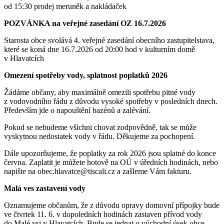
od 15:30 prodej meruněk a nakládaček
POZVÁNKA na veřejné zasedání OZ 16.7.2026
Starosta obce svolává 4. veřejné zasedání obecního zastupitelstava,
které se koná dne 16.7.2026 od 20:00 hod v kulturním domě
v Hlavatcích
Omezení spotřeby vody, splatnost poplatků 2026
Žádáme občany, aby maximálně omezili spotřebu pitné vody
z vodovodního řádu z důvodu vysoké spotřeby v posledních dnech.
Především jde o napouštění bazénů a zalévání.
Pokud se nebudeme všichni chovat zodpovědně, tak se může
vyskytnou nedostatek vody v řádu. Děkujeme za pochopení.
Dále upozorňujeme, že poplatky za rok 2026 jsou splatné do konce
června. Zaplatit je můžete hotově na OÚ v úředních hodinách, nebo
napište na obec.hlavatce@tiscali.cz a zašleme Vám fakturu.
Malá ves zastavení vody
Oznamujeme občanům, že z důvodu opravy domovní přípojky bude
ve čtvrtek 11. 6. v dopoledních hodinách zastaven přívod vody
do Malé vsi v Hlavatcích. Bude se jednat o východní úsek obce