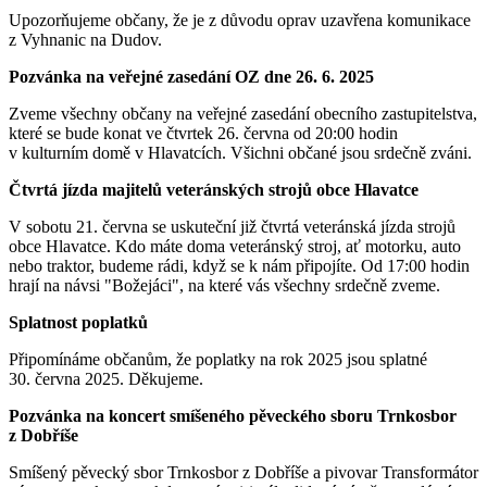
Upozorňujeme občany, že je z důvodu oprav uzavřena komunikace
z Vyhnanic na Dudov.
Pozvánka na veřejné zasedání OZ dne 26. 6. 2025
Zveme všechny občany na veřejné zasedání obecního zastupitelstva,
které se bude konat ve čtvrtek 26. června od 20:00 hodin
v kulturním domě v Hlavatcích. Všichni občané jsou srdečně zváni.
Čtvrtá jízda majitelů veteránských strojů obce Hlavatce
V sobotu 21. června se uskuteční již čtvrtá veteránská jízda strojů
obce Hlavatce. Kdo máte doma veteránský stroj, ať motorku, auto
nebo traktor, budeme rádi, když se k nám připojíte. Od 17:00 hodin
hrají na návsi "Božejáci", na které vás všechny srdečně zveme.
Splatnost poplatků
Připomínáme občanům, že poplatky na rok 2025 jsou splatné
30. června 2025. Děkujeme.
Pozvánka na koncert smíšeného pěveckého sboru Trnkosbor
z Dobříše
Smíšený pěvecký sbor Trnkosbor z Dobříše a pivovar Transformátor