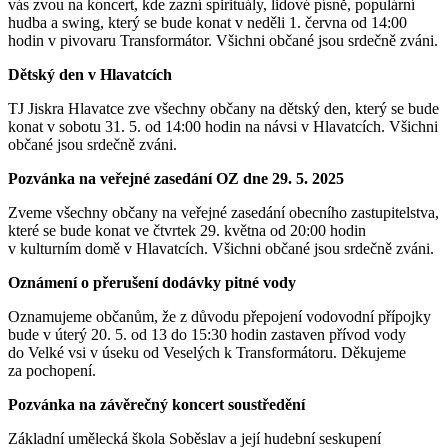
vás zvou na koncert, kde zazní spirituály, lidové písně, populární
hudba a swing, který se bude konat v neděli 1. června od 14:00
hodin v pivovaru Transformátor. Všichni občané jsou srdečně zváni.
Dětský den v Hlavatcích
TJ Jiskra Hlavatce zve všechny občany na dětský den, který se bude
konat v sobotu 31. 5. od 14:00 hodin na návsi v Hlavatcích. Všichni
občané jsou srdečně zváni.
Pozvánka na veřejné zasedání OZ dne 29. 5. 2025
Zveme všechny občany na veřejné zasedání obecního zastupitelstva,
které se bude konat ve čtvrtek 29. května od 20:00 hodin
v kulturním domě v Hlavatcích. Všichni občané jsou srdečně zváni.
Oznámení o přerušení dodávky pitné vody
Oznamujeme občanům, že z důvodu přepojení vodovodní přípojky
bude v úterý 20. 5. od 13 do 15:30 hodin zastaven přívod vody
do Velké vsi v úseku od Veselých k Transformátoru. Děkujeme
za pochopení.
Pozvánka na závěrečný koncert soustředění
Základní umělecká škola Soběslav a její hudební seskupení