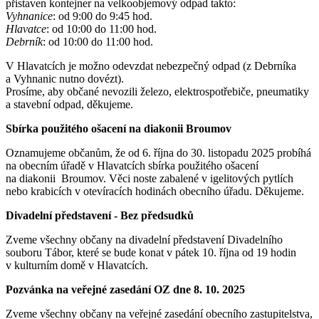
přistaven kontejner na velkoobjemový odpad takto:
Vyhnanice
: od 9:00 do 9:45 hod.
Hlavatce
: od 10:00 do 11:00 hod.
Debrník
: od 10:00 do 11:00 hod.
V Hlavatcích je možno odevzdat nebezpečný odpad (z Debrníka
a Vyhnanic nutno dovézt).
Prosíme, aby občané nevozili železo, elektrospotřebiče, pneumatiky
a stavební odpad, děkujeme.
Sbírka použitého ošacení na diakonii Broumov
Oznamujeme občanům, že od 6. října do 30. listopadu 2025 probíhá
na obecním úřadě v Hlavatcích sbírka použitého ošacení
na diakonii Broumov. Věci noste zabalené v igelitových pytlích
nebo krabicích v otevíracích hodinách obecního úřadu. Děkujeme.
Divadelní představení - Bez předsudků
Zveme všechny občany na divadelní představení Divadelního
souboru Tábor, které se bude konat v pátek 10. října od 19 hodin
v kulturním domě v Hlavatcích.
Pozvánka na veřejné zasedání OZ dne 8. 10. 2025
Zveme všechny občany na veřejné zasedání obecního zastupitelstva,