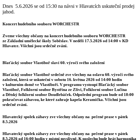
Dnes 5.6.2026 se od 15:30 na návsi v Hlavatcích uskuteční prodej
jahod.
Koncert hudebního souboru WORCHESTR
Zveme všechny občany na koncert hudebního souboru WORCHESTR
ze Základní umělecké školy Soběslav. V neděli 17.5.2026 od 14:00 v KD
Hlavatce. Všichni jsou srdečně zváni.
Blaťácký soubor Vlastiboř slaví 60. výročí svého založení
Blaťácký soubor Vlastiboř srdečně zve všechny na oslavu 60. výročí svého
založení, která se uskuteční v sobotu 16. května 2026 od 14:00 hodin
v kulturním domě ve Vlastiboři. V programu vystoupí Blaťácký soubor
Vlastiboř, Folklorní soubor Bystřina ze Zlivi, Folklorní soubor Lučina
a Dětský folklorní soubor Doudlebáček. Odpolední program bude od 18:00
pokračovat zábavou, ke které zahraje kapela Keramička. Včichni jsou
srdečně zváni.
Hlavatecký spolek zábavy zve všechny občany na pečené prase v pátek
8.5.2026
Hlavatecký spolek zábavy zve všechny občany na pečené prase v pátek
8.5.2026 od 16:00 hodin v místní myslivně. K poslechu bude hrát harmonika