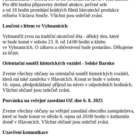
Pro děti budou připraveny drobné atrakce, pečené sele
a od 18 hodin promítání krátkých filmů hlavatecké produkce
režiséra Václava Smrže. Všichni jsou srdečně zváni.
Loučení s létem ve Vyhnanicích
Vyhnaničtí zvou na tradiční ukončení léta - dětský den, které
se bude konat v sobotu 23. 8. od 14:00 hodin u klubu
ve Vyhnanicích. O zábavu a občerstvení bude postaráno. Děkujeme
za účast.
Orientační soutěž historických vozidel - Selské Baroko
Zveme všechny občany na orientační soutěž historických vozidel,
která má také zastávku v Hlavatcích. Konat se bude v sobotu
16. srpna, předpokládaný příjezd na náves v odpoledních hodinách.
Všichni občané jsou srdečně zváni.
Pozvánka na veřejné zasedání OZ dne 6. 8. 2025
Zveme všechny občany na veřejné zasedání obecního zastupitelstva,
které se bude konat ve středu 6. srpna od 20:00 hodin v kulturním
domě v Hlavatcích. Všichni občané jsou srdečně zváni.
Uzavření komunikace