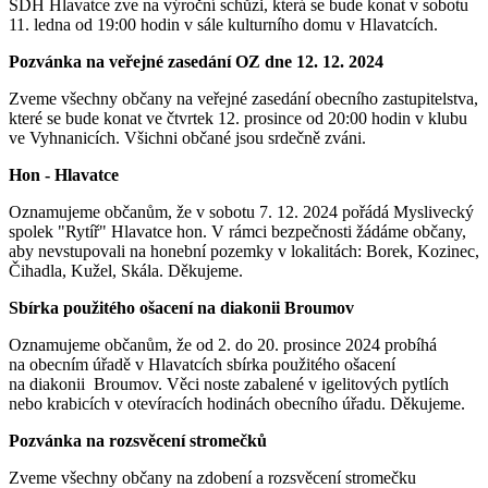
SDH Hlavatce zve na výroční schůzi, která se bude konat v sobotu
11. ledna od 19:00 hodin v sále kulturního domu v Hlavatcích.
Pozvánka na veřejné zasedání OZ dne 12. 12. 2024
Zveme všechny občany na veřejné zasedání obecního zastupitelstva,
které se bude konat ve čtvrtek 12. prosince od 20:00 hodin v klubu
ve Vyhnanicích. Všichni občané jsou srdečně zváni.
Hon - Hlavatce
Oznamujeme občanům, že v sobotu 7. 12. 2024 pořádá Myslivecký
spolek "Rytíř" Hlavatce hon. V rámci bezpečnosti žádáme občany,
aby nevstupovali na honební pozemky v lokalitách: Borek, Kozinec,
Čihadla, Kužel, Skála. Děkujeme.
Sbírka použitého ošacení na diakonii Broumov
Oznamujeme občanům, že od 2. do 20. prosince 2024 probíhá
na obecním úřadě v Hlavatcích sbírka použitého ošacení
na diakonii Broumov. Věci noste zabalené v igelitových pytlích
nebo krabicích v otevíracích hodinách obecního úřadu. Děkujeme.
Pozvánka na rozsvěcení stromečků
Zveme všechny občany na zdobení a rozsvěcení stromečku