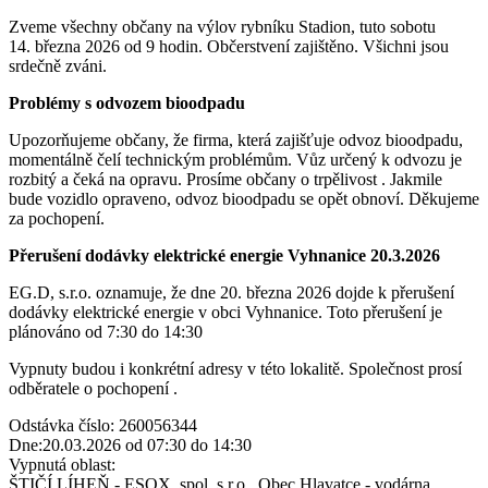
Zveme všechny občany na výlov rybníku Stadion, tuto sobotu
14. března 2026 od 9 hodin. Občerstvení zajištěno. Všichni jsou
srdečně zváni.
Problémy s odvozem bioodpadu
Upozorňujeme občany, že firma, která zajišťuje odvoz bioodpadu,
momentálně čelí technickým problémům. Vůz určený k odvozu je
rozbitý a čeká na opravu. Prosíme občany o trpělivost . Jakmile
bude vozidlo opraveno, odvoz bioodpadu se opět obnoví. Děkujeme
za pochopení.
Přerušení dodávky elektrické energie Vyhnanice 20.3.2026
EG.D, s.r.o. oznamuje, že dne 20. března 2026 dojde k přerušení
dodávky elektrické energie v obci Vyhnanice. Toto přerušení je
plánováno od 7:30 do 14:30
Vypnuty budou i konkrétní adresy v této lokalitě. Společnost prosí
odběratele o pochopení .
Odstávka číslo: 260056344
Dne:20.03.2026 od 07:30 do 14:30
Vypnutá oblast:
ŠTIČÍ LÍHEŇ - ESOX, spol. s r.o., Obec Hlavatce - vodárna,