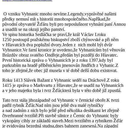
O vzniku Vyhnanic mnoho nevíme.Legendy,vyprávěné našimi
předky nemusí mít s historiii mnohospolečného.Napříkad,že
původní obyvatelé Žďáru byli pro neposlušnost vyhnáni paní Annou
a usadili se na okraji jejího panství.
Ve spisu historika Sedláčka se praví,že král Václav I.roku
1250 postoupil pražskému biskupství zboží chýnovské a při něm
v Hlavatcích dva poplužní dvory.Jeden z nich mohl být dvůr
Vyhnanice.Ve farní kronice je uvedeno,že Vyhnanicům byl věnován
Brázdův obraz svatého Ondřeje,předán byl později do Hlavatec.
První historická zpráva o Vyhnanicích je z roku 1397,kdy byl
purkrabím na hradě příběnickém jmenován Jindřich z Vyhanic.Z
toho je zřejmé,že obec již musela v té době delší dobu existovat.
Roku 1413 Slávek Bažant z Vyhnanic seděl na Dráchově.Z roku
1415 je zpráva o Markvartu z Hlavatec,že se usadil na Vyhnanicích
a v jeho majetku byla i tvrz Žďár,která byla v této době již zpustlá.
Tato tvrz stála jihozápadně od Vyhnanic v černické oboře.K tvrzi
patřil rybník Žďár.Nad ním jsou ještě dva malé rybníčky
a nad zadním z nich bylo ještě před několika desítkami let zřejmě
čtverhranné tvrziště.Při stavbě silnice z Černic do Vyhnanic byly
vykopány cihly ze základů staveb.Mezi tvrzištěm a rybníkem Žďár
je evidována bezedná studna,dnes bahnem zanesená.Na západní