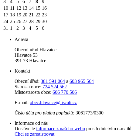
3
4
5
6
7
8
9
10
11
12
13
14
15
16
17
18
19
20
21
22
23
24
25
26
27
28
29
30
31
1
2
3
4
5
6
Adresa
Obecní úřad Hlavatce
Hlavatce 53
391 73 Hlavatce
Kontakt
Obecní úřad:
381 591 064
a
603 965 564
Starosta obce:
724 524 562
Místostarosta obce:
606 770 506
E-mail:
obec.hlavatce@tiscali.cz
Číslo účtu pro platbu poplatků:
3061773/0300
Informace od nás
Dostávejte
informace z našeho webu
prostřednictvím e-mailů
Chci se zaregistrovat