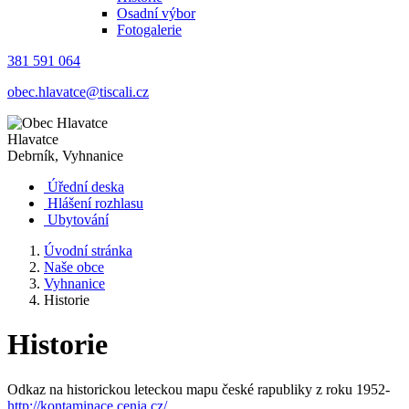
Osadní výbor
Fotogalerie
381 591 064
obec.hlavatce@tiscali.cz
Hlavatce
Debrník, Vyhnanice
Úřední deska
Hlášení rozhlasu
Ubytování
Úvodní stránka
Naše obce
Vyhnanice
Historie
Historie
Odkaz na historickou leteckou mapu české rapubliky z roku 1952-
http://kontaminace.cenia.cz/