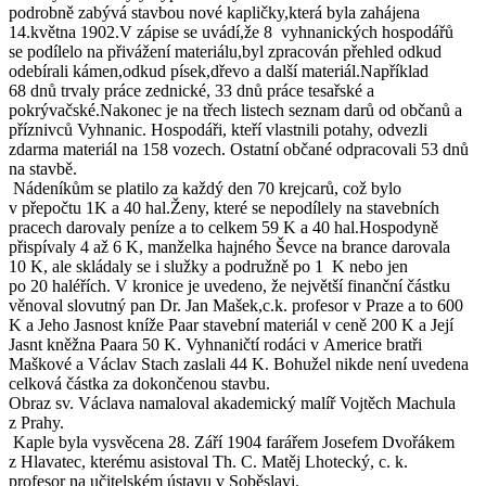
podrobně zabývá stavbou nové kapličky,která byla zahájena
14.května 1902.V zápise se uvádí,že 8 vyhnanických hospodářů
se podílelo na přivážení materiálu,byl zpracován přehled odkud
odebírali kámen,odkud písek,dřevo a další materiál.Například
68 dnů trvaly práce zednické, 33 dnů práce tesařské a
pokrývačské.Nakonec je na třech listech seznam darů od občanů a
příznivců Vyhnanic. Hospodáři, kteří vlastnili potahy, odvezli
zdarma materiál na 158 vozech. Ostatní občané odpracovali 53 dnů
na stavbě.
Nádeníkům se platilo za každý den 70 krejcarů, což bylo
v přepočtu 1K a 40 hal.Ženy, které se nepodílely na stavebních
pracech darovaly peníze a to celkem 59 K a 40 hal.Hospodyně
přispívaly 4 až 6 K, manželka hajného Ševce na brance darovala
10 K, ale skládaly se i služky a podružně po 1 K nebo jen
po 20 haléřích. V kronice je uvedeno, že největší finanční částku
věnoval slovutný pan Dr. Jan Mašek,c.k. profesor v Praze a to 600
K a Jeho Jasnost kníže Paar stavební materiál v ceně 200 K a Její
Jasnt kněžna Paara 50 K. Vyhnaničtí rodáci v Americe bratři
Maškové a Václav Stach zaslali 44 K. Bohužel nikde není uvedena
celková částka za dokončenou stavbu.
Obraz sv. Václava namaloval akademický malíř Vojtěch Machula
z Prahy.
Kaple byla vysvěcena 28. Září 1904 farářem Josefem Dvořákem
z Hlavatec, kterému asistoval Th. C. Matěj Lhotecký, c. k.
profesor na učitelském ústavu v Soběslavi.