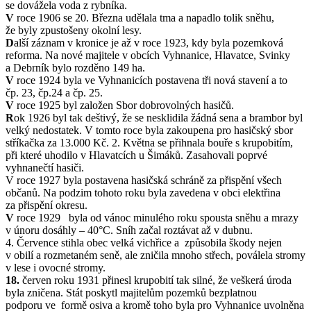
se dovážela voda z rybníka.
V
roce 1906 se 20. Března udělala tma a napadlo tolik sněhu,
že byly zpustošeny okolní lesy.
D
alší záznam v kronice je až v roce 1923, kdy byla pozemková
reforma. Na nové majitele v obcích Vyhnanice, Hlavatce, Svinky
a Debrník bylo rozděno 149 ha.
V
roce 1924 byla ve Vyhnanicích postavena tři nová stavení a to
čp. 23, čp.24 a čp. 25.
V
roce 1925 byl založen Sbor dobrovolných hasičů.
R
ok 1926 byl tak deštivý, že se nesklidila žádná sena a brambor byl
velký nedostatek. V tomto roce byla zakoupena pro hasičský sbor
stříkačka za 13.000 Kč. 2. Května se přihnala bouře s krupobitím,
při které uhodilo v Hlavatcích u Šimáků. Zasahovali poprvé
vyhnanečtí hasiči.
V roce 1927 byla postavena hasičská schráně za přispění všech
občanů. Na podzim tohoto roku byla zavedena v obci elektřina
za přispění okresu.
V
roce 1929 byla od vánoc minulého roku spousta sněhu a mrazy
v únoru dosáhly – 40°C. Sníh začal roztávat až v dubnu.
4. Července stihla obec velká vichřice a způsobila škody nejen
v obilí a rozmetaném seně, ale zničila mnoho střech, poválela stromy
v lese i ovocné stromy.
18.
červen roku 1931 přinesl krupobití tak silné, že veškerá úroda
byla zničena. Stát poskytl majitelům pozemků bezplatnou
podporu ve formě osiva a kromě toho byla pro Vyhnanice uvolněna