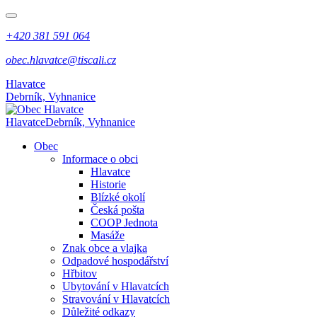
+420 381 591 064
obec.hlavatce@tiscali.cz
Hlavatce
Debrník, Vyhnanice
Hlavatce
Debrník, Vyhnanice
Obec
Informace o obci
Hlavatce
Historie
Blízké okolí
Česká pošta
COOP Jednota
Masáže
Znak obce a vlajka
Odpadové hospodářství
Hřbitov
Ubytování v Hlavatcích
Stravování v Hlavatcích
Důležité odkazy