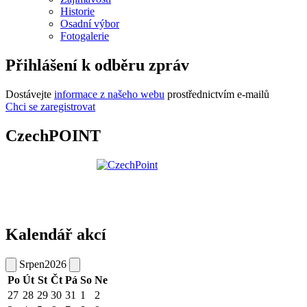
Historie
Osadní výbor
Fotogalerie
Přihlášení k odběru zpráv
Dostávejte
informace z našeho webu
prostřednictvím e-mailů
Chci se zaregistrovat
CzechPOINT
Kalendář akcí
Srpen
2026
Po
Út
St
Čt
Pá
So
Ne
27
28
29
30
31
1
2