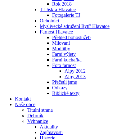
Rok 2018
TJ Jiskra Hlavatce
Fotogalerie TJ
Ochotníci
Myslivecké sdružení Rytíř Hlavatce
Farnost Hlavatce
Přehled bohoslužeb
Milovaní
Modlitby
Farní výlety
Farní kuchařka
Foto farnost
Alpy 2012
Alpy 2013
Přečetli jsme
Odkazy
Biblické texty
Kontakt
Naše obce
Titulní strana
Debrník
Vyhnanice
Aktuality
Zajímavosti
Historie