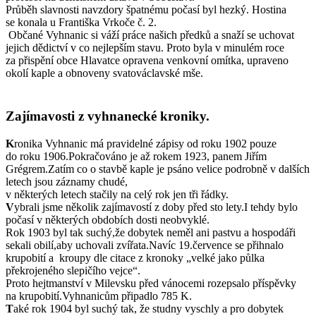
Průběh slavnosti navzdory špatnému počasí byl hezký. Hostina
se konala u Františka Vrkoče č. 2.
Občané Vyhnanic si váží práce našich předků a snaží se uchovat
jejich dědictví v co nejlepším stavu. Proto byla v minulém roce
za přispění obce Hlavatce opravena venkovní omítka, upraveno
okolí kaple a obnoveny svatováclavské mše.
Zajímavosti z vyhnanecké kroniky.
K
ronika Vyhnanic má pravidelné zápisy od roku 1902 pouze
do roku 1906.Pokračováno je až rokem 1923, panem Jiřím
Grégrem.Zatím co o stavbě kaple je psáno velice podrobně v dalších
letech jsou záznamy chudé,
v některých letech stačily na celý rok jen tři řádky.
V
ybrali jsme několik zajímavostí z doby před sto lety.I tehdy bylo
počasí v některých obdobích dosti neobvyklé.
Rok 1903 byl tak suchý,že dobytek neměl ani pastvu a hospodáři
sekali obilí,aby uchovali zvířata.Navíc 19.července se přihnalo
krupobití a kroupy dle citace z kronoky „velké jako půlka
překrojeného slepičího vejce“.
Proto hejtmanství v Milevsku před vánocemi rozepsalo příspěvky
na krupobití.Vyhnanicům připadlo 785 K.
T
aké rok 1904 byl suchý tak, že studny vyschly a pro dobytek