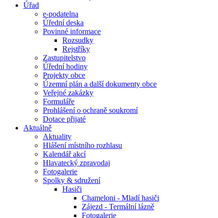
Úřad
e-podatelna
Úřední deska
Povinné informace
Rozsudky
Rejstříky
Zastupitelstvo
Úřední hodiny
Projekty obce
Územní plán a další dokumenty obce
Veřejné zakázky
Formuláře
Prohlášení o ochraně soukromí
Dotace přijaté
Aktuálně
Aktuality
Hlášení místního rozhlasu
Kalendář akcí
Hlavatecký zpravodaj
Fotogalerie
Spolky & sdružení
Hasiči
Chameloni - Mladí hasiči
Zájezd - Termální lázně
Fotogalerie