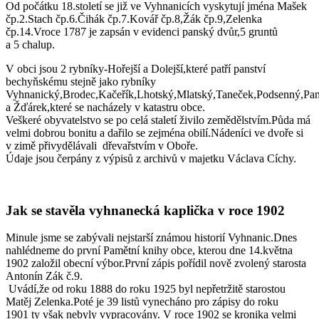
Od počátku 18.století se již ve Vyhnanicích vyskytují jména Mašek
čp.2.Stach čp.6.Čihák čp.7.Kovář čp.8,Žák čp.9,Zelenka
čp.14.Vroce 1787 je zapsán v evidenci panský dvůr,5 gruntů
a 5 chalup.
V obci jsou 2 rybníky-Hořejší a Dolejší,které patří panství
bechyňskému stejně jako rybníky
Vyhnanický,Brodec,Kačeřík,Lhotský,Mlatský,Taneček,Podsenný,Pan
a Žďárek,které se nacházely v katastru obce.
Veškeré obyvatelstvo se po celá staletí živilo zemědělstvím.Půda má
velmi dobrou bonitu a dařilo se zejména obilí.Nádeníci ve dvoře si
v zimě přivydělávali dřevařstvím v Oboře.
Údaje jsou čerpány z výpisů z archivů v majetku Václava Cíchy.
Jak se stavěla vyhnanecká kaplička v roce 1902
Minule jsme se zabývali nejstarší známou historií Vyhnanic.Dnes
nahlédneme do první Pamětní knihy obce, kterou dne 14.května
1902 založil obecní výbor.První zápis pořídil nově zvolený starosta
Antonín Zák č.9.
Uvádí,že od roku 1888 do roku 1925 byl nepřetržitě starostou
Matěj Zelenka.Poté je 39 listů vynecháno pro zápisy do roku
1901 ty však nebyly vypracovány. V roce 1902 se kronika velmi