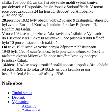
částka 108.000 Kč, za které si obyvatelé mohli vybrat krmiva
pro dobytek v Hospodářském družstvu v Sudoměřicích. V tomto
roce obec zakoupila 24 ha lesa „U Brodce“ od Agrobanky
za 60.000 Kč.
28.
prosince 1932 byly obecní volby.Zvoleno 9 zastupitelů, starostou
byl zvolen Emanuel Kotrba, I. radním Jaroslav Bejlovec a II.
Radním Jiří Grégr.
V
roce 1934 se na podzim začala stavět nová silnice z Vyhnanic
do Hlavatec v režiji okresu Milevsko.Obec přispěla 9 000 Kč,což
bylo 10 procent stavebních nákladů.
Od
roku 1935 kronika vedna nebyla.Zápisem z 27.listopadu
1940 byla úředně uzavřena,což bylo potvrzeno německo-českým
razítkem okresu Milevsko.Za obec uzavření kroniky podepsal
František Čihák.
14.
břena 1948 se nový kronikář snažil popsat alespoň z části období
od roku 1935 a do roku 1948,kdy již byla kronika psána
bez přerušení.Ale otom až někdy příště.
Naše obce
Titulní strana
Debrník
Vyhnanice
Aktuality
Zajímavosti