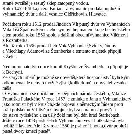
straně tvrziště je sesutý sklep,zatopený vodou.
Roku 1452 Přibka,dcera Buriana z Vyhnanic prodala poplužní
vyhnanický dvůr a další vesnice Oldřichovi z Hlavatec.
Počátkem roku 1512 prodal Jindřich Vít pustý dvůr ve Vyhnanicích
Mikuláši Špaňovskému.Jeho syn byl hejtmanem kraje bechyňského
a ten prodal roku 1550 spolu s dalšími obcemiVyhnanice Vilémovi
z Rožmberka.
Ale již roku 1596 prodal Petr Vok Vyhnanice,Svinky,Dudov
a Všechlapy Adamovi ze Šternberka a tentento majetek připojil
k Želči.
Nedlouho nato,tyto obce koupil Kryštof ze Švamberka a připojil je
k Bechyni.
Ze starých urbářů je možné se dovědět,která hospodářství byla kým
odkoupena,ale nebylo možné zjistit,kolik domů a obyvatel vesnice
měla.
O Vyhnanicích se dočítáme i v Dějinách národa českého,IV.knize
Františka Palackého.V roce 1457 je zmínka o Janu z Vyhnanic,který
jako rotmistr byl v Prusích,kde bojoval s německým řádem proti
králi polskému.V bitvě u Chvojnic byl za chrabrost povýšen
do stavu rytířského a za ušlý žold mu byl dán hrad Starkebach.
Ještě v roce 1453 příslušela k Vyhnanicům ves Lhotka,která byla
poblíž Hlavatec.Ale již v roce 1550 je psáno:"Lhotka,dvůr,popluží
pusté,dvory kmecí pusté".