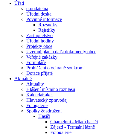
Úřad
e-podatelna
Úřední deska
Povinné informace
Rozsudky
Rejstříky
Zastupitelstvo
Úřední hodiny
Projekty obce
Územní plán a další dokumenty obce
Veřejné zakázky
Formuláře
Prohlášení o ochraně soukromí
Dotace přijaté
Aktuálně
Aktuality
Hlášení místního rozhlasu
Kalendář akcí
Hlavatecký zpravodaj
Fotogalerie
Spolky & sdružení
Hasiči
Chameloni - Mladí hasiči
Zájezd - Termální lázně
Fotogalerie