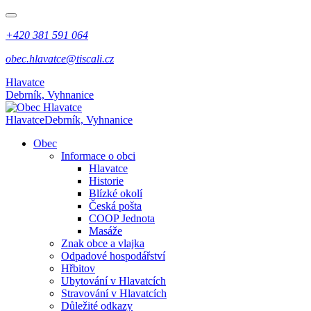
+420 381 591 064
obec.hlavatce@tiscali.cz
Hlavatce
Debrník, Vyhnanice
Hlavatce
Debrník, Vyhnanice
Obec
Informace o obci
Hlavatce
Historie
Blízké okolí
Česká pošta
COOP Jednota
Masáže
Znak obce a vlajka
Odpadové hospodářství
Hřbitov
Ubytování v Hlavatcích
Stravování v Hlavatcích
Důležité odkazy