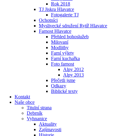
Rok 2018
TJ Jiskra Hlavatce
Fotogalerie TJ
Ochotníci
Myslivecké sdružení Rytíř Hlavatce
Farnost Hlavatce
Přehled bohoslužeb
Milovaní
Modlitby
Farní výlety
Farní kuchařka
Foto farnost
Alpy 2012
Alpy 2013
Přečetli jsme
Odkazy
Biblické texty
Kontakt
Naše obce
Titulní strana
Debrník
Vyhnanice
Aktuality
Zajímavosti
Historie