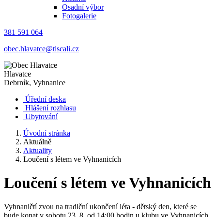
Osadní výbor
Fotogalerie
381 591 064
obec.hlavatce@tiscali.cz
Hlavatce
Debrník, Vyhnanice
Úřední deska
Hlášení rozhlasu
Ubytování
Úvodní stránka
Aktuálně
Aktuality
Loučení s létem ve Vyhnanicích
Loučení s létem ve Vyhnanicích
Vyhnaničtí zvou na tradiční ukončení léta - dětský den, které se
bude konat v sobotu 23. 8. od 14:00 hodin u klubu ve Vyhnanicích.