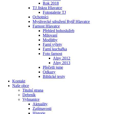
Rok 2018
TJ Jiskra Hlavatce
Fotogalerie TJ
Ochotníci
Myslivecké sdružení Rytíř Hlavatce
Farnost Hlavatce
Přehled bohoslužeb
Milovaní
Modlitby
Farní výlety
Farní kuchařka
Foto farnost
Alpy 2012
Alpy 2013
Přečetli jsme
Odkazy
Biblické texty
Kontakt
Naše obce
Titulní strana
Debrník
Vyhnanice
Aktuality
Zajímavosti
Historie