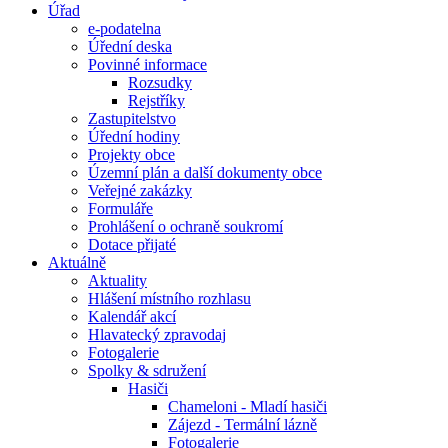
Úřad
e-podatelna
Úřední deska
Povinné informace
Rozsudky
Rejstříky
Zastupitelstvo
Úřední hodiny
Projekty obce
Územní plán a další dokumenty obce
Veřejné zakázky
Formuláře
Prohlášení o ochraně soukromí
Dotace přijaté
Aktuálně
Aktuality
Hlášení místního rozhlasu
Kalendář akcí
Hlavatecký zpravodaj
Fotogalerie
Spolky & sdružení
Hasiči
Chameloni - Mladí hasiči
Zájezd - Termální lázně
Fotogalerie