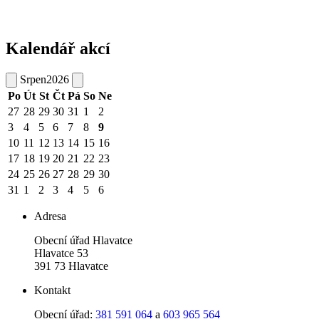
Kalendář akcí
Srpen
2026
Po
Út
St
Čt
Pá
So
Ne
27
28
29
30
31
1
2
3
4
5
6
7
8
9
10
11
12
13
14
15
16
17
18
19
20
21
22
23
24
25
26
27
28
29
30
31
1
2
3
4
5
6
Adresa
Obecní úřad Hlavatce
Hlavatce 53
391 73 Hlavatce
Kontakt
Obecní úřad:
381 591 064
a
603 965 564