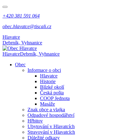
+420 381 591 064
obec.hlavatce@tiscali.cz
Hlavatce
Debrník, Vyhnanice
Hlavatce
Debrník, Vyhnanice
Obec
Informace o obci
Hlavatce
Historie
Blízké okolí
Česká pošta
COOP Jednota
Masáže
Znak obce a vlajka
Odpadové hospodářství
Hřbitov
Ubytování v Hlavatcích
Stravování v Hlavatcích
Důležité odkazy