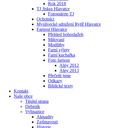
Rok 2018
TJ Jiskra Hlavatce
Fotogalerie TJ
Ochotníci
Myslivecké sdružení Rytíř Hlavatce
Farnost Hlavatce
Přehled bohoslužeb
Milovaní
Modlitby
Farní výlety
Farní kuchařka
Foto farnost
Alpy 2012
Alpy 2013
Přečetli jsme
Odkazy
Biblické texty
Kontakt
Naše obce
Titulní strana
Debrník
Vyhnanice
Aktuality
Zajímavosti
Historie