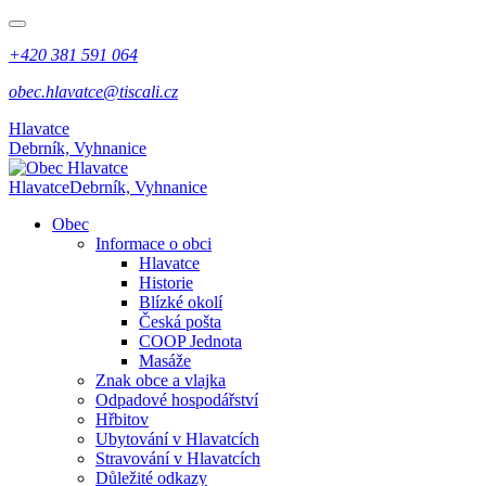
+420 381 591 064
obec.hlavatce@tiscali.cz
Hlavatce
Debrník, Vyhnanice
Hlavatce
Debrník, Vyhnanice
Obec
Informace o obci
Hlavatce
Historie
Blízké okolí
Česká pošta
COOP Jednota
Masáže
Znak obce a vlajka
Odpadové hospodářství
Hřbitov
Ubytování v Hlavatcích
Stravování v Hlavatcích
Důležité odkazy