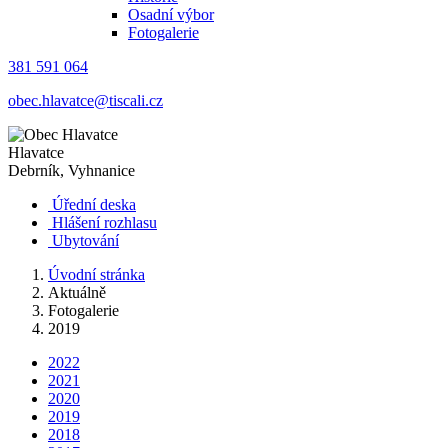
Osadní výbor
Fotogalerie
381 591 064
obec.hlavatce@tiscali.cz
Hlavatce
Debrník, Vyhnanice
Úřední deska
Hlášení rozhlasu
Ubytování
Úvodní stránka
Aktuálně
Fotogalerie
2019
2022
2021
2020
2019
2018