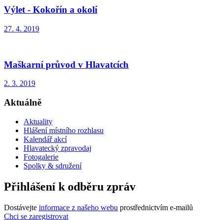
Výlet - Kokořín a okolí
27. 4. 2019
Maškarní průvod v Hlavatcích
2. 3. 2019
Aktuálně
Aktuality
Hlášení místního rozhlasu
Kalendář akcí
Hlavatecký zpravodaj
Fotogalerie
Spolky & sdružení
Přihlášení k odběru zpráv
Dostávejte
informace z našeho webu
prostřednictvím e-mailů
Chci se zaregistrovat