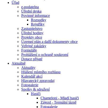
Úřad
e-podatelna
Úřední deska
Povinné informace
Rozsudky
Rejstříky
Zastupitelstvo
Úřední hodiny
Projekty obce
Územní plán a další dokumenty obce
Veřejné zakázky
Formuláře
Prohlášení o ochraně soukromí
Dotace přijaté
Aktuálně
Aktuality
Hlášení místního rozhlasu
Kalendář akcí
Hlavatecký zpravodaj
Fotogalerie
Spolky & sdružení
Hasiči
Chameloni - Mladí hasiči
Zájezd - Termální lázně
Fotogalerie