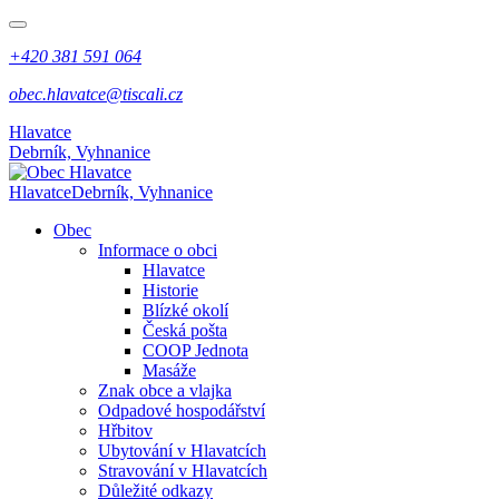
+420 381 591 064
obec.hlavatce@tiscali.cz
Hlavatce
Debrník, Vyhnanice
Hlavatce
Debrník, Vyhnanice
Obec
Informace o obci
Hlavatce
Historie
Blízké okolí
Česká pošta
COOP Jednota
Masáže
Znak obce a vlajka
Odpadové hospodářství
Hřbitov
Ubytování v Hlavatcích
Stravování v Hlavatcích
Důležité odkazy