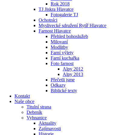
Rok 2018
TJ Jiskra Hlavatce
Fotogalerie TJ
Ochotníci
Myslivecké sdružení Rytíř Hlavatce
Farnost Hlavatce
Přehled bohoslužeb
Milovaní
Modlitby
Farní výlety
Farní kuchařka
Foto farnost
Alpy 2012
Alpy 2013
Přečetli jsme
Odkazy
Biblické texty
Kontakt
Naše obce
Titulní strana
Debrník
Vyhnanice
Aktuality
Zajímavosti
Historie