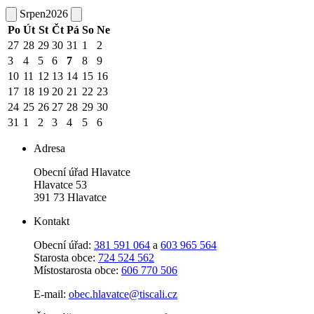
Srpen
2026
Po
Út
St
Čt
Pá
So
Ne
27
28
29
30
31
1
2
3
4
5
6
7
8
9
10
11
12
13
14
15
16
17
18
19
20
21
22
23
24
25
26
27
28
29
30
31
1
2
3
4
5
6
Adresa
Obecní úřad Hlavatce
Hlavatce 53
391 73 Hlavatce
Kontakt
Obecní úřad:
381 591 064
a
603 965 564
Starosta obce:
724 524 562
Místostarosta obce:
606 770 506
E-mail:
obec.hlavatce@tiscali.cz