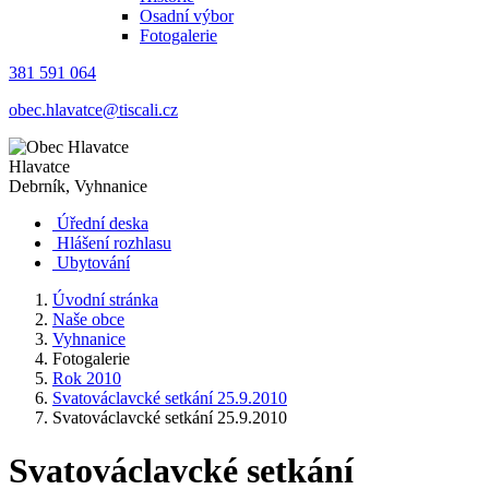
Osadní výbor
Fotogalerie
381 591 064
obec.hlavatce@tiscali.cz
Hlavatce
Debrník, Vyhnanice
Úřední deska
Hlášení rozhlasu
Ubytování
Úvodní stránka
Naše obce
Vyhnanice
Fotogalerie
Rok 2010
Svatováclavcké setkání 25.9.2010
Svatováclavcké setkání 25.9.2010
Svatováclavcké setkání