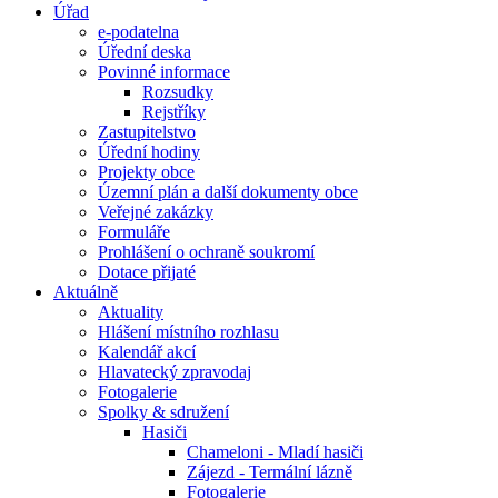
Úřad
e-podatelna
Úřední deska
Povinné informace
Rozsudky
Rejstříky
Zastupitelstvo
Úřední hodiny
Projekty obce
Územní plán a další dokumenty obce
Veřejné zakázky
Formuláře
Prohlášení o ochraně soukromí
Dotace přijaté
Aktuálně
Aktuality
Hlášení místního rozhlasu
Kalendář akcí
Hlavatecký zpravodaj
Fotogalerie
Spolky & sdružení
Hasiči
Chameloni - Mladí hasiči
Zájezd - Termální lázně
Fotogalerie