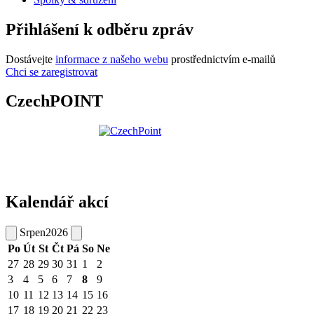
Přihlášení k odběru zpráv
Dostávejte
informace z našeho webu
prostřednictvím e-mailů
Chci se zaregistrovat
CzechPOINT
Kalendář akcí
Srpen
2026
Po
Út
St
Čt
Pá
So
Ne
27
28
29
30
31
1
2
3
4
5
6
7
8
9
10
11
12
13
14
15
16
17
18
19
20
21
22
23