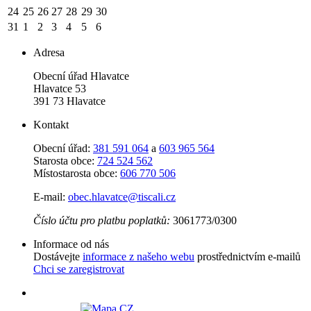
24
25
26
27
28
29
30
31
1
2
3
4
5
6
Adresa
Obecní úřad Hlavatce
Hlavatce 53
391 73 Hlavatce
Kontakt
Obecní úřad:
381 591 064
a
603 965 564
Starosta obce:
724 524 562
Místostarosta obce:
606 770 506
E-mail:
obec.hlavatce@tiscali.cz
Číslo účtu pro platbu poplatků:
3061773/0300
Informace od nás
Dostávejte
informace z našeho webu
prostřednictvím e-mailů
Chci se zaregistrovat