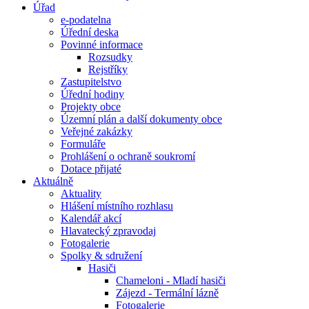
Úřad
e-podatelna
Úřední deska
Povinné informace
Rozsudky
Rejstříky
Zastupitelstvo
Úřední hodiny
Projekty obce
Územní plán a další dokumenty obce
Veřejné zakázky
Formuláře
Prohlášení o ochraně soukromí
Dotace přijaté
Aktuálně
Aktuality
Hlášení místního rozhlasu
Kalendář akcí
Hlavatecký zpravodaj
Fotogalerie
Spolky & sdružení
Hasiči
Chameloni - Mladí hasiči
Zájezd - Termální lázně
Fotogalerie