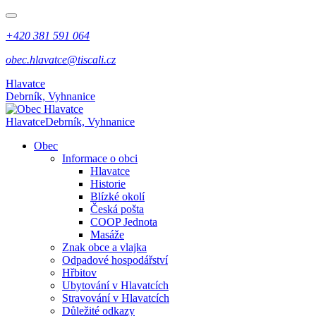
+420 381 591 064
obec.hlavatce@tiscali.cz
Hlavatce
Debrník, Vyhnanice
Hlavatce
Debrník, Vyhnanice
Obec
Informace o obci
Hlavatce
Historie
Blízké okolí
Česká pošta
COOP Jednota
Masáže
Znak obce a vlajka
Odpadové hospodářství
Hřbitov
Ubytování v Hlavatcích
Stravování v Hlavatcích
Důležité odkazy