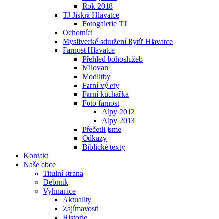
Rok 2018
TJ Jiskra Hlavatce
Fotogalerie TJ
Ochotníci
Myslivecké sdružení Rytíř Hlavatce
Farnost Hlavatce
Přehled bohoslužeb
Milovaní
Modlitby
Farní výlety
Farní kuchařka
Foto farnost
Alpy 2012
Alpy 2013
Přečetli jsme
Odkazy
Biblické texty
Kontakt
Naše obce
Titulní strana
Debrník
Vyhnanice
Aktuality
Zajímavosti
Historie