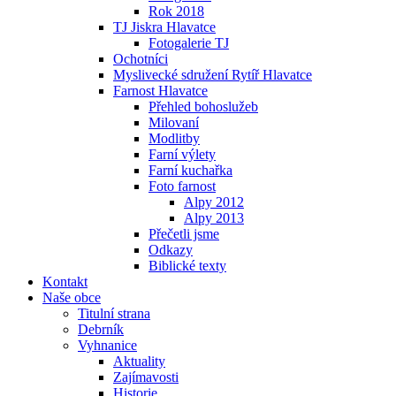
Rok 2018
TJ Jiskra Hlavatce
Fotogalerie TJ
Ochotníci
Myslivecké sdružení Rytíř Hlavatce
Farnost Hlavatce
Přehled bohoslužeb
Milovaní
Modlitby
Farní výlety
Farní kuchařka
Foto farnost
Alpy 2012
Alpy 2013
Přečetli jsme
Odkazy
Biblické texty
Kontakt
Naše obce
Titulní strana
Debrník
Vyhnanice
Aktuality
Zajímavosti
Historie