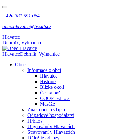
+420 381 591 064
obec.hlavatce@tiscali.cz
Hlavatce
Debrník, Vyhnanice
Hlavatce
Debrník, Vyhnanice
Obec
Informace o obci
Hlavatce
Historie
Blízké okolí
Česká pošta
COOP Jednota
Masáže
Znak obce a vlajka
Odpadové hospodářství
Hřbitov
Ubytování v Hlavatcích
Stravování v Hlavatcích
Důležité odkazy