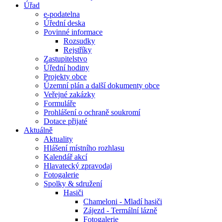
Úřad
e-podatelna
Úřední deska
Povinné informace
Rozsudky
Rejstříky
Zastupitelstvo
Úřední hodiny
Projekty obce
Územní plán a další dokumenty obce
Veřejné zakázky
Formuláře
Prohlášení o ochraně soukromí
Dotace přijaté
Aktuálně
Aktuality
Hlášení místního rozhlasu
Kalendář akcí
Hlavatecký zpravodaj
Fotogalerie
Spolky & sdružení
Hasiči
Chameloni - Mladí hasiči
Zájezd - Termální lázně
Fotogalerie