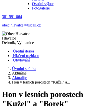
Osadní výbor
Fotogalerie
381 591 064
obec.hlavatce@tiscali.cz
Hlavatce
Debrník, Vyhnanice
Úřední deska
Hlášení rozhlasu
Ubytování
Úvodní stránka
Aktuálně
Aktuality
Hon v lesních porostech "Kužel" a...
Hon v lesních porostech
"Kužel" a "Borek"